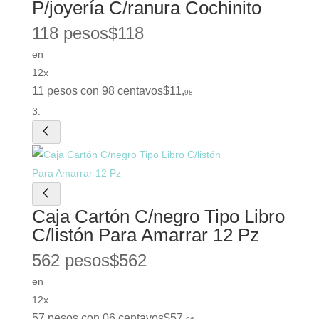
P/joyería C/ranura Cochinito
118 pesos
$
118
en
12x
11 pesos con 98 centavos
$
11
,
98
Caja Cartón C/negro Tipo Libro
C/listón Para Amarrar 12 Pz
562 pesos
$
562
en
12x
57 pesos con 06 centavos
$
57
,