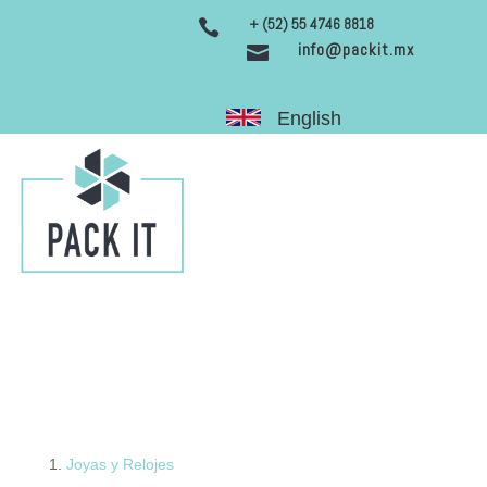
+ (52) 55 4746 8818

info@packit.mx

English
Joyas y Relojes