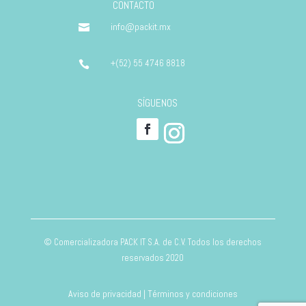
CONTACTO
info@packit.mx

+(52) 55 4746 8818

SÍGUENOS
© Comercializadora PACK IT S.A. de C.V. Todos los derechos
reservados 2020
Aviso de privacidad | Términos y condiciones