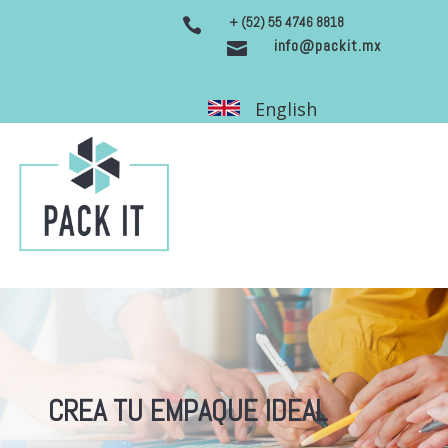
+ (52) 55 4746 8818

info@packit.mx

English
CREA TU EMPAQUE IDEAL