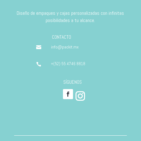
Diseño de empaques y cajas personalizadas con infinitas
posibilidades a tu alcance.
CONTACTO
info@packit.mx

+(52) 55 4746 8818

SÍGUENOS