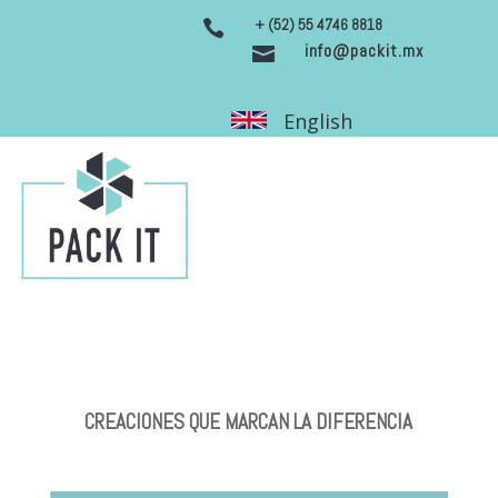
+ (52) 55 4746 8818

info@packit.mx

English
CREACIONES QUE MARCAN LA DIFERENCIA